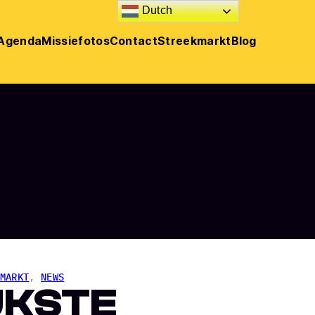
Dutch
Agenda
Missie
fotos
Contact
Streekmarkt
Blog
MARKT
, 
NEWS
UKSTE