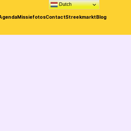
Dutch
Agenda
Missie
fotos
Contact
Streekmarkt
Blog