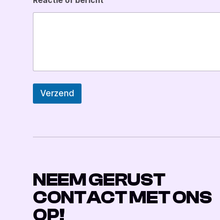
t
N
a
a
m
Verzend
NEEM GERUST
CONTACT MET ONS
OP
!