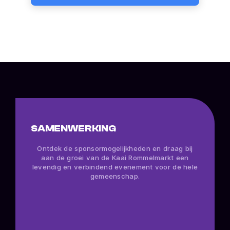
SAMENWERKING
Ontdek de sponsormogelijkheden en draag bij
aan de groei van de Kaai Rommelmarkt een
levendig en verbindend evenement voor de hele
gemeenschap.